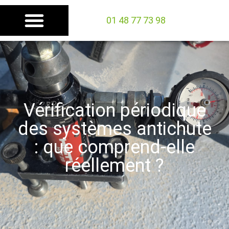
01 48 77 73 98
Vérification périodique
des systèmes antichute
: que comprend-elle
réellement ?